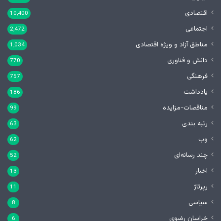
اقتصادی
10,400
اجتماعی
2,472
مناطق آزاد و ویژه اقتصادی
1,034
دانش و فناوری
770
فرهنگی
757
یادداشت
186
مناقصات-مزایده
99
رتبه بندی
63
وب
62
چند رسانه‌ای
52
اخبار
13
رپرتاژ
11
سیاسی
8
خراسان رضوی
6