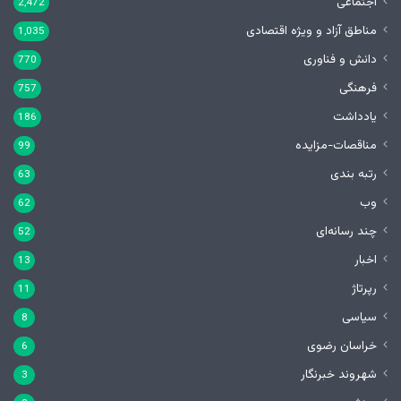
اجتماعی
2,472
مناطق آزاد و ویژه اقتصادی
1,035
دانش و فناوری
770
فرهنگی
757
یادداشت
186
مناقصات-مزایده
99
رتبه بندی
63
وب
62
چند رسانه‌ای
52
اخبار
13
رپرتاژ
11
سیاسی
8
خراسان رضوی
6
شهروند خبرنگار
3