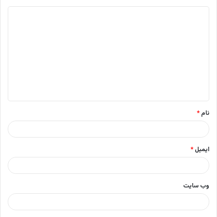
د
ی
د
گ
ا
ه
*
نام
*
ایمیل
*
وب‌ سایت