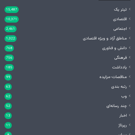
تیتر یک
15,487
اقتصادی
10,371
اجتماعی
2,461
مناطق آزاد و ویژه اقتصادی
1,022
دانش و فناوری
768
فرهنگی
756
یادداشت
185
مناقصات-مزایده
99
رتبه بندی
63
وب
62
چند رسانه‌ای
52
اخبار
13
رپرتاژ
11
سیاسی
8