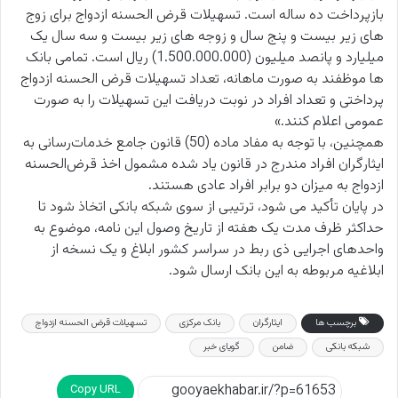
بازپرداخت ده ساله است. تسهیلات قرض الحسنه ازدواج برای زوج
های زیر بیست و پنج سال و زوجه های زیر بیست و سه سال یک
میلیارد و پانصد میلیون (1.500.000.000) ریال است. تمامی بانک
ها موظفند به صورت ماهانه، تعداد تسهیلات قرض الحسنه ازدواج
پرداختی و تعداد افراد در نوبت دریافت این تسهیلات را به صورت
عمومی اعلام کنند.»
همچنین، با توجه به مفاد ماده (50) قانون جامع خدمات‌رسانی به
ایثارگران افراد مندرج در قانون یاد شده مشمول اخذ قرض‌الحسنه
ازدواج به میزان دو برابر افراد عادی هستند.
در پایان تأکید می شود، ترتیبی از سوی شبکه بانکی اتخاذ شود تا
حداکثر ظرف مدت یک هفته از تاریخ وصول این نامه، موضوع به
واحدهای اجرایی ذی ربط در سراسر کشور ابلاغ و یک نسخه از
ابلاغیه مربوطه به این بانک ارسال شود.‏‏‏‏‏‏‏‏
برچسب ها
ايثارگران
بانک مرکزی
تسهیلات قرض الحسنه ازدواج
شبکه بانکی
ضامن
گویای خبر
Copy URL