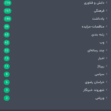
دانش و فناوری
770
فرهنگی
757
یادداشت
186
مناقصات-مزایده
99
رتبه بندی
63
وب
62
چند رسانه‌ای
52
اخبار
13
رپرتاژ
11
سیاسی
8
خراسان رضوی
6
شهروند خبرنگار
3
ورزشی
2