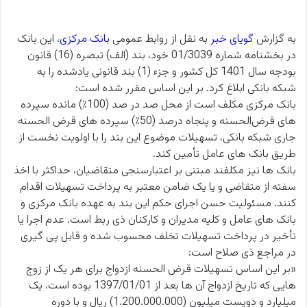
به گزارش
گویای خبر
به نقل از روابط عمومی
بانک مرکزی
، این بانک
در بخشنامه شماره 01/3039 خود، بند (الف) تبصره (16) قانون
بودجه سال 1401 کل کشور و جزء (1) بند قانونی یادشده را به
شبکه بانکی ابلاغ کرد. بر این اساس مقرر شده است:
بانک مرکزی مکلف است از محل صد در صد (100٪) مانده سپرده
های قرض‌الحسنه و پنجاه درصد (50٪) سپرده های قرض الحسنه
جاری شبکه بانکی، تسهیلات موضوع این بند را با اولویت نخست از
طریق بانک های عامل تأمین کند.
بانک ها نیز مکلفند مبتنی بر اعتبارسنجی متقاضیان، حداکثر با اخذ
سفته از متقاضی و یا یک ضامن معتبر به پرداخت تسهیلات اقدام
کنند. مسئولیت حسن اجرای حکم این بند به عهده بانک مرکزی و
بانک های عامل و کلیه مدیران و کارکنان ذی ربط است. عدم اجرا یا
تأخیر در پرداخت تسهیلات تخلف محسوب شده و قابل پی گیری
در مراجع ذی صلاح است:
«بر این اساس تسهیلات قرض الحسنه ازدواج برای هر یک از زوج
هایی که تاریخ ازدواج آن ها بعد از 01‏/01‏/1397 بوده است، یک
میلیارد و دویست میلیون (1.200.000.000) ریال و با دوره