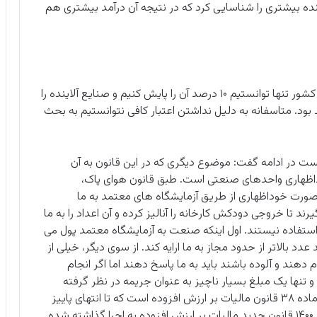
نده بیشتری را شناسایی کرد که در نتیجه آن درآمد بیشتری هم
وی افزود: ما از حدود ۱۲۰ هزار واحد صنعتی موجود در کشور تنها توانستیم ۱۰ درصد آن را پایش کنیم و صنایع آلاینده را
آن ۱۰ درصد شناسایی کنیم که حدود ۳۰۰۰ واحد بود. متاسفانه به دلیل نداشتن اعتبار کافی نتوانستیم به بحث
 در ادامه گفت: موضوع دیگری که در این قانون به آن
اظهاری واحدهای صنعتی است. طبق قانون هوای پاک،
رت خوداظهاری از طریق آزمایشگاه های معتمد به ما
د تا خروجی دودکش کارخانه را آنالیز کرده و آن اعداد را به ما
ل استفاده نیستند. اول اینکه صنعت به آزمایشگاه معتمد پول می
بالاتر از حدود مجاز به ما ارایه کند. از سوی دیگر، خیلی از
دهند و آلوده باشند باید به ما پاسخ دهند اما اگر انجام
 تنها یک مبلغ بسیار ناچیز به عنوان جریمه در نظر گرفته
است. وی با بیان اینکه این توضیحات برای تبصره یک ماده ۳۸ قانون مالیات بر ارزش افزوده است که تا انتهای پاییز
۱۴۰۰ اجرا شده است، خاطرنشان کرد: از ابتدای زمستان ۱۴۰۰ قانون جدید مالیات بر ارزش افزوده به اجرا گذاشته شده