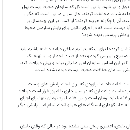
کعبی با بیان اینکه با توجه به این شرایط، منطقی بود که این پول بلافاصله هزینه نشود، گفت: در سال ۱۳۹۹ که
 این اعتبار بار دیگر برای سال ۱۴۰۰ به صندوق واریز شود، با این استدلال که سازمان محیط زیست پول
ا به شدت مخالفت کردند. حال سوال ما این است که مگر از
 گرفتند، آن را چگونه هزینه کردند؟ آیا کسی در این چندسال بر
آیا درست است که در اجرای قانون برای پایش سازمان محیط
 پاداش پرسنلی دیده شود؟
ان کرد: ما برای اینکه بتوانیم مبلغی درآمد داشته باشیم باید
ایع را بررسی کرده و بعد از صدور اخطار و… با تهیه یک
بر این اساس سازمان امور مالیاتی بیاید و پولی دریافت کند.
ی پایشی سازمان حفاظت محیط زیست دیده نشده است.
 ادامه داد: ما برآوردی که برای انجام پایش های زیست
تیم حدود ۹۶۰ میلیارد تومان بوده است و اعتباری که در سال جاری تا امروز قرار است دریافت
کنیم (علیرغم اینکه در آخرین ماه سال هستیم) بالغ بر ۱۷ میلیارد تومان است و این ۱۷ میلیارد تومان تنها برای اجرای
 ها، نگهداری ایستگاه های هوا و انجام تمام امور پایشی دیگر
 کرد: حتی در آن مصوبه سال ۱۳۹۸ نیز برای پایش، اعتباری پیش بینی نشده بود در حالی که وقتی پایش