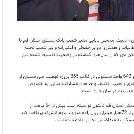
ن
– هیبنا،
محسن بابایی مدیر شعب بانک مسکن استان قم با
مطالبات و همکاری دوایر حقوقی و اعتبارات و نیز شعب تحت
ن مهر که از سال‌های گذشته در وضعیت تقسیط نشده قرار
وی در ادامه با اشاره به انعقاد قرارداد ساخت 21 هزار و 643 واحد مسکونی در قالب 365 پروژه نهضت ملی مسکن از
 نقدی و تعیین تکلیف واحدهای مشارکت مدنی، به خصوص
 مدیریت در سال جاری است.
مدیر شعب بانک مسکن استان قم یادآور شد: بانک مسکن استان قم تاکنون توانسته است بیش از 64 درصد از
تعهدات ناشی از قراردادهای منعقد شده به ارزش بیش از 72هزار میلیارد ریال را به صورت سهم الشرکه پرداخت کند،