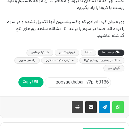
نکنند چرا که ما کماکان با کرونا و مخاطرات آن موجه هستیم و باید
زیست با کرونا را یاد بگیریم.
وی عنوان کرد: افرادی که واکسیناسیون آنها تکمیل نشده و دز سوم
را نزده اند حتما دز سوم را بزنند، تا انشالله شاهد روزهای تلخ
گذشته نباشیم.
برچسب ها
PCR
تزریق واکسن
خبرگزاری فارس
ستاد ملی مدیریت بیماری کرونا
ممنوعیت تردد مسافران
واکسیناسیون
گویای خبر
Copy URL
اشتراک گذاری از طریق ایمیل
چاپ