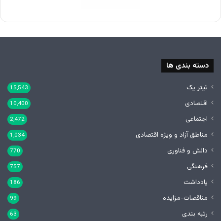
دسته بندی ها
تیتر یک
15,543
اقتصادی
10,400
اجتماعی
2,472
مناطق آزاد و ویژه اقتصادی
1,034
دانش و فناوری
770
فرهنگی
757
یادداشت
186
مناقصات-مزایده
99
رتبه بندی
63