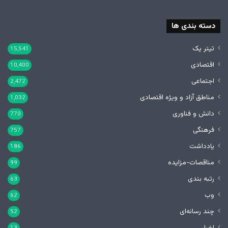
دسته بندی ها
تیتر یک
15,541
اقتصادی
10,400
اجتماعی
2,472
مناطق آزاد و ویژه اقتصادی
1,032
دانش و فناوری
770
فرهنگی
757
یادداشت
186
مناقصات-مزایده
99
رتبه بندی
63
وب
62
چند رسانه‌ای
52
اخبار
13