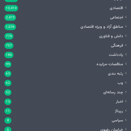
اقتصادی
10,410
اجتماعی
2,473
مناطق آزاد و ویژه اقتصادی
1,036
دانش و فناوری
770
فرهنگی
757
یادداشت
186
مناقصات-مزایده
99
رتبه بندی
63
وب
62
چند رسانه‌ای
52
اخبار
13
رپرتاژ
11
سیاسی
8
خراسان رضوی
6