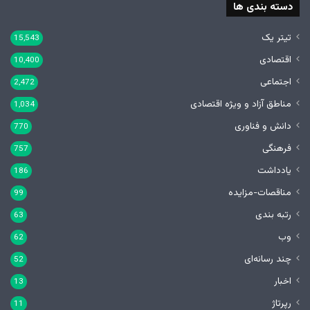
دسته بندی ها
تیتر یک
15,543
اقتصادی
10,400
اجتماعی
2,472
مناطق آزاد و ویژه اقتصادی
1,034
دانش و فناوری
770
فرهنگی
757
یادداشت
186
مناقصات-مزایده
99
رتبه بندی
63
وب
62
چند رسانه‌ای
52
اخبار
13
رپرتاژ
11