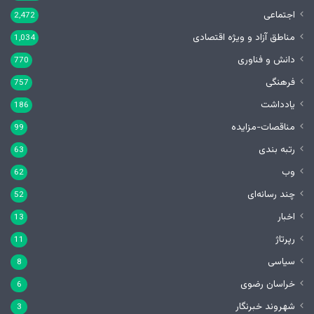
اجتماعی
2,472
مناطق آزاد و ویژه اقتصادی
1,034
دانش و فناوری
770
فرهنگی
757
یادداشت
186
مناقصات-مزایده
99
رتبه بندی
63
وب
62
چند رسانه‌ای
52
اخبار
13
رپرتاژ
11
سیاسی
8
خراسان رضوی
6
شهروند خبرنگار
3