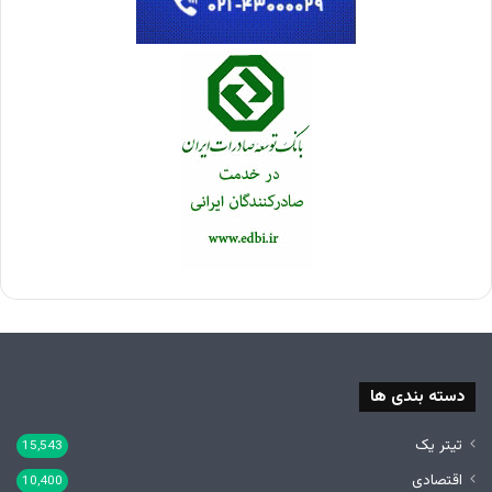
دسته بندی ها
تیتر یک
15,543
اقتصادی
10,400