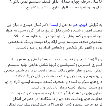
۱۸ سال، مرحله چهارم بیماران دارای ضعف سیستم ایمنی بالای ۱۸
سال و مرحله پنجم مسافران خارج از کشور را تشریح کرد.
به گزارش
گویای خبر
به نقل از
ایسنا
، دکتر کمال حیدری با بیان این
مطلب اظهار داشت: واکسن قابل تزریق در این گروه سنی، به عنوان
مرحله سوم، واکسن‌های پاستو کووک و سینوفارم است. ملاک
تشخیص ضعف سیستم ایمنی ارائه برگه توسط پزشک متخصص
بوده و اظهار نظر شخصی و شفاهی افراد مورد قبول نیست.
وی افزود: همچنین تعاریف ضعف سیستم ایمنی بر اساس سند
کشوری گسترش واکسیناسیون کرونا شامل نقایص اولیه سیستم
ایمنی، بیماری های خاص مانند سرطان تحت درمان با شیمی درمانی
و پرتودرمانی، بیماران پیوند عضو شده، بیماران دریافت کننده
داروهای سرکوب کننده یا تضعیف کننده سیستم ایمنی، افراد اچ آی
وی ‌مثبت، بیماران تحت درمان با دیالیز و … است.
معاون وزیر بهداشت یادآور شد: با توجه به سوالات و درخواست
معاونت‌های بهداشت تعدادی از دانشگاه‌ها در خصوص امکان
تزریق مرحله پنجم واکسن کووید ۱۹ در متقاضیان سفر بین المللی