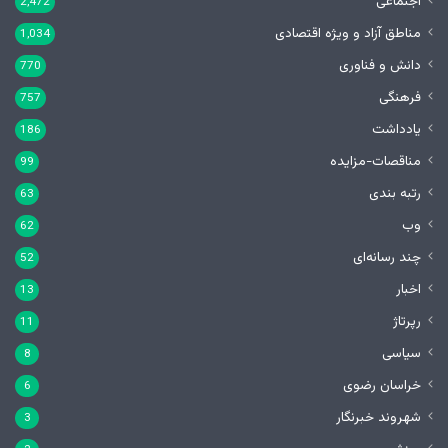
اجتماعی
2,472
مناطق آزاد و ویژه اقتصادی
1,034
دانش و فناوری
770
فرهنگی
757
یادداشت
186
مناقصات-مزایده
99
رتبه بندی
63
وب
62
چند رسانه‌ای
52
اخبار
13
رپرتاژ
11
سیاسی
8
خراسان رضوی
6
شهروند خبرنگار
3