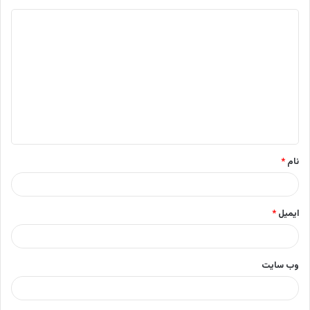
د
ی
د
گ
ا
ه
*
نام
*
ایمیل
*
وب‌ سایت