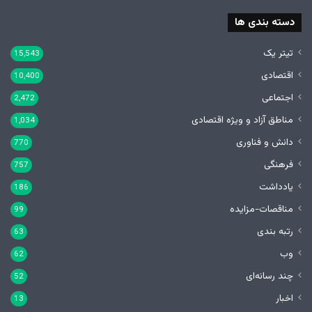
دسته بندی ها
تیتر یک
15,543
اقتصادی
10,400
اجتماعی
2,472
مناطق آزاد و ویژه اقتصادی
1,034
دانش و فناوری
770
فرهنگی
757
یادداشت
186
مناقصات-مزایده
99
رتبه بندی
63
وب
62
چند رسانه‌ای
52
اخبار
13