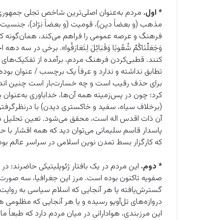
* اول.
مردم به‌عنوان اصلی‌ترین شاخص تجلی جمهوری 
مذهب (و بعضاً دین)، قومیت (و بعضاً نژاد)، جنسیت،
فرهنگ و عرصه عمومی را فراهم می‌کند، همان‌گونه که قرآن می‌فرماید
وَجَعَلْنَاکُمْ شُعُوبًا وَقَبَائِلَ لِتَعَارَفُوا». برخی در
کنند. قطبی‌کردن فرهنگ مردم، برآمده از تفکیک‌ها
تطابق نداشته و ندارد و عرفاً یک برچسب / عنوان بو
برای حذف رقیب است و چه خسارت‌بار است چنین اندیش
کرد؛ چون در پس‌زمینه همه آن‌ها، خداباوری به‌عنوان
(برخلاف سیاه، سفید و خاکستری دیدن) با درنظرگرفتن
آن ذات اقدس اله است، محقق می‌شود. تعین تحلیل مذ
پاسدار قاسم سلیمانی می‌توان دید که همه اقشار با 
که کارگزار بسط تمدن نوین اسلامی در سراسر عالم بود
* دوم.
این مردم در یک بافتار ژئوپلیتیکی حاضرند؛ در 
صفویه تاکنون بوده است. مرز این جغرافیا، سه صورت دا
گسترش‌یافته یا هر آنجایی که اسلام سیاسی به روایت ا
دروازه‌های تل‌آویو رسیده و یا هر آنجایی که مظلومی 
این مرزبندی، هوادارانی در میان مردم دارد که طبعاً م