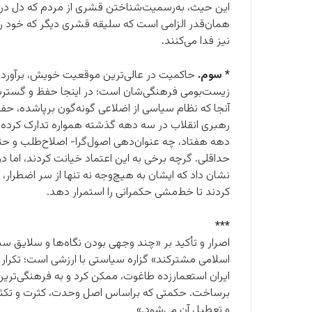
این حیث، به‌رسمیت‌شناختن قشری از مردم که دل در گر
همان‌قدر الزامی است که سلیقه قشری دیگر که خود را و
نیز فدا می‌کنند.
* سوم.
حاکمیت در عالی‌ترین موقعیت خویش، برآورده 
زیست‌بومی فرهنگی‌شان است؛ در اینجا حفظ و گسترش 
آنجا که نظام سیاسی از اضلاعی گونه‌گون برپاشده، حفظ 
رهبری انقلاب در سه دهه گذشته همواره تدارک کرده‌ا
حداقلی. گرچه برخی به این اعتماد خیانت کردند، اما 
نشان داد که ایشان به‌ هیچ‌وجه نه‌ تنها از سر اضطرار،
کردند تا خط‌مشی حکمرانی را استمرار دهد.
***
اصرار و تأکید بر «چند وجهی بودن نگاه‌ها و سلایق سیا
اسلامی مشترکند» گزاره سیاستی با ارزشی است؛ تکرار و ی
ایران استعمارزده طاغوت، ممکن کرد و به فرهنگی‌ترین
برساخت. حکمتی که براساس اصل وحدت، کثرت و تکثر را
و تعطیل آن می‌شود.»