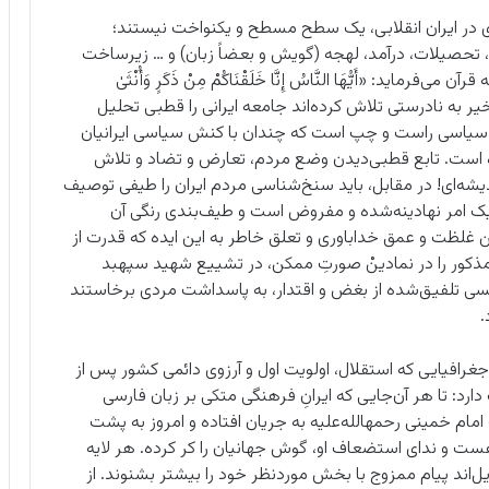
در ایران انقلابی، یک سطح مسطح و یکنواخت نیستند؛
 تحصیلات، درآمد، لهجه (گویش و بعضاً زبان) و … زیرساخت
: «أَیُّهَا النَّاسُ إِنَّا خَلَقْنَاکُمْ مِنْ ذَکَرٍ وَأُنْثَیٰ
 سه دهه اخیر به نادرستی تلاش کرده‌اند جامعه ایرانی را قطبی تحلیل
ی سیاسی راست و چپ است که چندان با کنش سیاسی ایرانیان
ده است. تابع قطبی‌دیدن وضع مردم، تعارض و تضاد و تلاش
ه‌ای! در مقابل، باید سنخ‌شناسی مردم ایران را طیفی توصیف
 یک امر نهادینه‌شده و مفروض است و طیف‌بندی رنگی آن
 غلظت و عمق خداباوری و تعلق خاطر به این ایده که قدرت از
کور را در نمادینْ صورتِ ممکن، در تشییع شهید سپهبد
حسی تلفیق‌شده از بغض و اقتدار، به پاسداشت مردی برخاستند
.
جغرافیایی که استقلال، اولویت اول و آرزوی دائمی کشور پس از
رد: تا هر آن‌جایی که ایرانِ فرهنگی متکی بر زبان فارسی
مام خمینی رحمهالله‌علیه به جریان افتاده و امروز به پشت
هست و ندای استضعاف او، گوش جهانیان را کر کرده. هر لایه
ایل‌اند پیام ممزوج با بخش موردنظر خود را بیشتر بشنوند. از