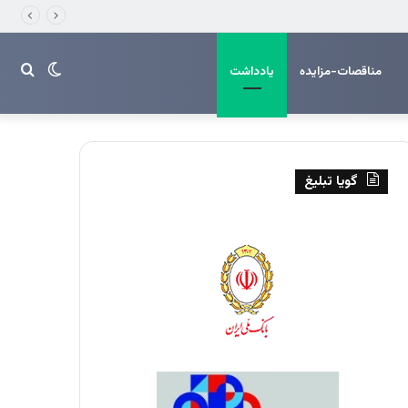
تغییر
جست
مناقصات-مزایده
یادداشت
پوسته
برای
گویا تبلیغ