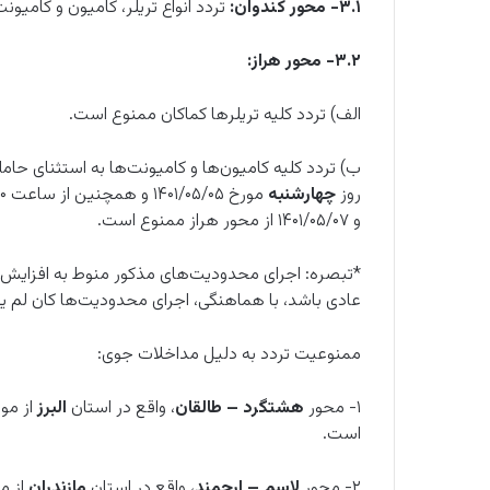
۳.۱- محور کندوان:
تردد انواع تریلر، کامیون و کامی
۳.۲- محور هراز:
الف) تردد کلیه تریلرها کماکان ممنوع است.
روز
چهارشنبه
مورخ ۱۴۰۱/۰۵/۰۵ و همچنین از ساعت ۰۶:۰۰ الی ۲۴:۰۰ روزهای
و ۱۴۰۱/۰۵/۰۷ از محور هراز ممنوع است.
*تبصره: اجرای محدودیت‌های مذکور منوط به افزایش
عادی باشد، با هماهنگی، اجرای محدودیت‌ها کان لم ی
ممنوعیت تردد به دلیل مداخلات جوی:
۱- محور
هشتگرد – طالقان
، واقع در استان
البرز
است.
۲- محور
لاسم – ارجمند
، واقع در استان
مازندران