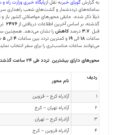
به گزارش
گویای خبر
به نقل از
پایگاه خبری وزارت راه و
سامانه‌های ترددشمار و گشت‌های شعب راهداری سراس
ذیلاَ ذکر شده، ‌ مابقی محورهای مواصلاتی کشور باز و ت
گذشته، بر اساس آخرین اطلاعات دریافتی از
۲۴۷۶
تر
قبل
۳.۷
درصد
کاهش
را نشان می‌دهد. همچنین سه
ساعات
۱۸
الی
۱۹
و کمترین تردد بین ساعات
۴
الی
۵
صو
می‌توانند ساعات مناسب‌تری را برای سفر انتخاب نمایند
محورهای دارای بیشترین تردد طی ۲۴ ساعت گذشته:
ردیف
نام محور
۱
آزادراه کرج – قزوین
۲
آزادراه تهران – کرج
۳
آزادراه کرج – تهران
۴
آزادراه قزوین – کرج