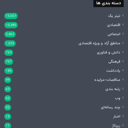
دسته بندی ها
تیتر یک
15,507
اقتصادی
10,385
اجتماعی
2,462
مناطق آزاد و ویژه اقتصادی
1,025
دانش و فناوری
769
فرهنگی
757
یادداشت
185
مناقصات-مزایده
99
رتبه بندی
63
وب
62
چند رسانه‌ای
52
اخبار
13
رپرتاژ
11