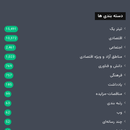
دسته بندی ها
تیتر یک
15,491
اقتصادی
10,372
اجتماعی
2,461
مناطق آزاد و ویژه اقتصادی
1,023
دانش و فناوری
769
فرهنگی
757
یادداشت
185
مناقصات-مزایده
99
رتبه بندی
63
وب
62
چند رسانه‌ای
52