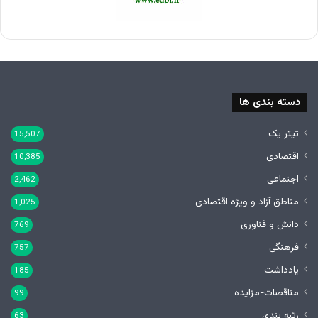
دسته بندی ها
تیتر یک
15,507
اقتصادی
10,385
اجتماعی
2,462
مناطق آزاد و ویژه اقتصادی
1,025
دانش و فناوری
769
فرهنگی
757
یادداشت
185
مناقصات-مزایده
99
رتبه بندی
63