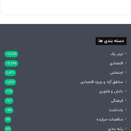
دسته بندی ها
تیتر یک
15,535
اقتصادی
10,396
اجتماعی
2,471
مناطق آزاد و ویژه اقتصادی
1,032
دانش و فناوری
770
فرهنگی
757
یادداشت
185
مناقصات-مزایده
99
رتبه بندی
63