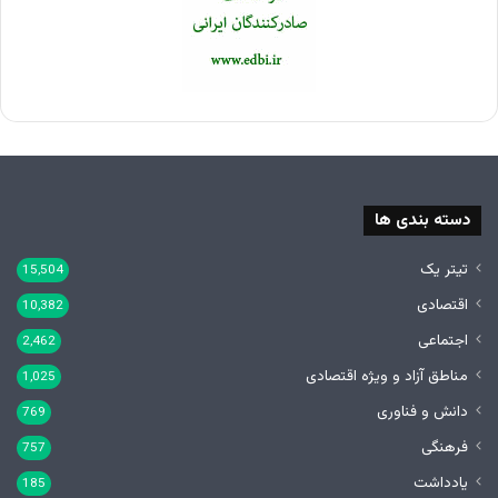
دسته بندی ها
تیتر یک
15,504
اقتصادی
10,382
اجتماعی
2,462
مناطق آزاد و ویژه اقتصادی
1,025
دانش و فناوری
769
فرهنگی
757
یادداشت
185