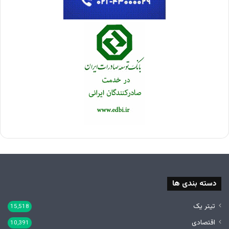
دسته بندی ها
تیتر یک
15,518
اقتصادی
10,391