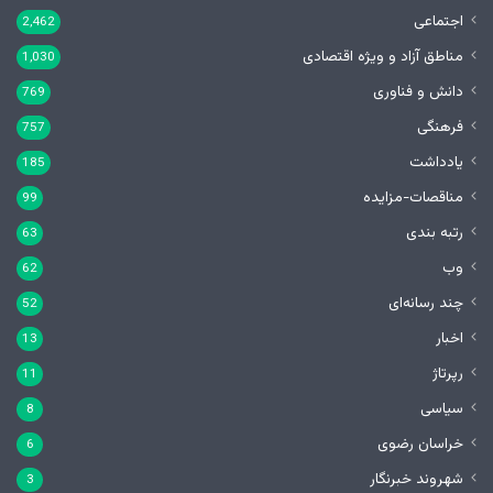
اجتماعی
2,462
مناطق آزاد و ویژه اقتصادی
1,030
دانش و فناوری
769
فرهنگی
757
یادداشت
185
مناقصات-مزایده
99
رتبه بندی
63
وب
62
چند رسانه‌ای
52
اخبار
13
رپرتاژ
11
سیاسی
8
خراسان رضوی
6
شهروند خبرنگار
3