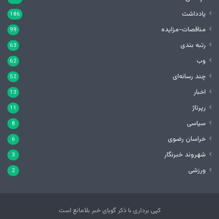
یادداشت
186
مناقصات-مزایده
99
رتبه بندی
63
وب
62
چند رسانه‌ای
52
اخبار
13
رپرتاژ
11
سیاسی
8
خراسان رضوی
6
شهروند خبرنگار
3
ورزشی
2
کپی برداری با ذکر گویای خبر بلامانع است