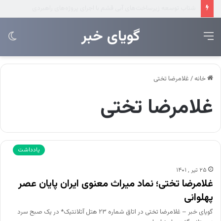
بانک تجارت، تامین‌کننده مالی پروژه بازسازی فازهای ۴ و ۵ پارس جنوبی
‌‌‌گویای خبر
منو
تغی
پو
خانه
/
غلامرضا تختی
غلامرضا تختی
یادداشت
۲۵ تیر , ۱۴۰۱
غلامرضا تختی؛ نماد میراث معنوی ایران پایان عصر
پهلوانی
گویای خبر – غلامرضا تختی در اتاق شماره ۲۳ هتل آتلانتیک* در یک صبح سرد