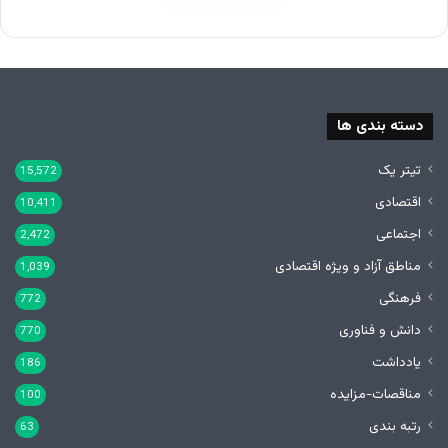
دسته بندی ها
تیتر یک
15,572
اقتصادی
10,411
اجتماعی
2,472
مناطق آزاد و ویژه اقتصادی
1,039
فرهنگی
772
دانش و فناوری
770
یادداشت
186
مناقصات-مزایده
100
رتبه بندی
63