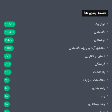
دسته بندی ها
تیتر یک
15,552
اقتصادی
10,408
اجتماعی
2,472
مناطق آزاد و ویژه اقتصادی
1,035
دانش و فناوری
770
فرهنگی
757
یادداشت
186
مناقصات-مزایده
99
رتبه بندی
63
وب
62
چند رسانه‌ای
52