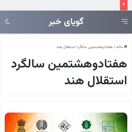
عرضه مستقیم محصولات ایرانول در ایام اربعین
‌‌‌گویای خبر
منو
تغی
پو
خانه
/
هفتادوهشتمین سالگرد استقلال هند
هفتادوهشتمین سالگرد
استقلال هند