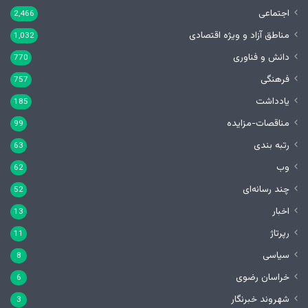
اجتماعی
2,466
مناطق آزاد و ویژه اقتصادی
1,032
دانش و فناوری
770
فرهنگی
757
یادداشت
185
مناقصات-مزایده
99
رتبه بندی
63
وب
62
چند رسانه‌ای
52
اخبار
13
رپرتاژ
11
سیاسی
8
خراسان رضوی
6
شهروند خبرنگار
3