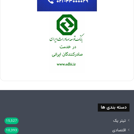
دسته بندی ها
تیتر یک
15,527
اقتصادی
10,393