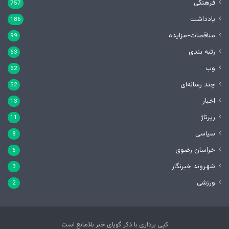
فرهنگی
757
یادداشت
186
مناقصات-مزایده
99
رتبه بندی
63
وب
62
چند رسانه‌ای
52
اخبار
13
رپرتاژ
11
سیاسی
8
خراسان رضوی
6
شهروند خبرنگار
3
ورزشی
2
کپی برداری با ذکر گویای خبر بلامانع است