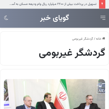
استقرار نخستین ایستگاه آتش‌نشانی در ریمدان
‌‌‌گویای خبر
منو
تغی
پو
خانه
/
گردشگر غیربومی
گردشگر غیربومی