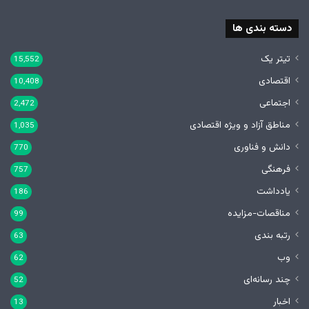
دسته بندی ها
تیتر یک
15,552
اقتصادی
10,408
اجتماعی
2,472
مناطق آزاد و ویژه اقتصادی
1,035
دانش و فناوری
770
فرهنگی
757
یادداشت
186
مناقصات-مزایده
99
رتبه بندی
63
وب
62
چند رسانه‌ای
52
اخبار
13