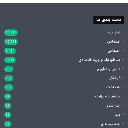
دسته بندی ها
تیتر یک
15,521
اقتصادی
10,392
اجتماعی
2,464
مناطق آزاد و ویژه اقتصادی
1,030
دانش و فناوری
769
فرهنگی
757
یادداشت
185
مناقصات-مزایده
99
رتبه بندی
63
وب
62
چند رسانه‌ای
52