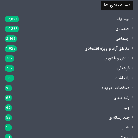
دسته بندی ها
تیتر یک
15,507
اقتصادی
10,385
اجتماعی
2,462
مناطق آزاد و ویژه اقتصادی
1,025
دانش و فناوری
769
فرهنگی
757
یادداشت
185
مناقصات-مزایده
99
رتبه بندی
63
وب
62
چند رسانه‌ای
52
اخبار
13
رپرتاژ
11