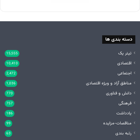
دسته بندی ها
تیتر یک
15,555
اقتصادی
10,410
اجتماعی
2,472
مناطق آزاد و ویژه اقتصادی
1,036
دانش و فناوری
770
فرهنگی
757
یادداشت
186
مناقصات-مزایده
99
رتبه بندی
63