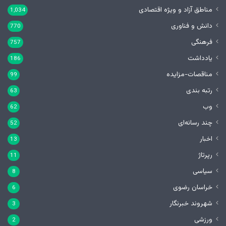
مناطق آزاد و ویژه اقتصادی
1,034
دانش و فناوری
770
فرهنگی
757
یادداشت
186
مناقصات-مزایده
99
رتبه بندی
63
وب
62
چند رسانه‌ای
52
اخبار
13
رپرتاژ
11
سیاسی
8
خراسان رضوی
6
شهروند خبرنگار
3
ورزشی
2