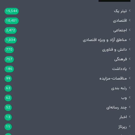
تیتر یک
15,544
اقتصادی
10,401
اجتماعی
2,472
مناطق آزاد و ویژه اقتصادی
1,034
دانش و فناوری
770
فرهنگی
757
یادداشت
186
مناقصات-مزایده
99
رتبه بندی
63
وب
62
چند رسانه‌ای
52
اخبار
13
رپرتاژ
11