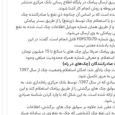
ریق ارسال پیامک در پایگاه اطلاع رسانی بانک مرکزی منتشر
مربوطه و روش انجام کار آشنا شوند.
شده است که بر اساس آن چنانچه ذی نفع یا صادرکننده چک
 یا استعلام چک توسط ذی‌نفع) را از طریق بستر پیامکی
آن و از طریق همان شماره موبایل اطلاعات چک ثبت شده به نفع
 پیامکی به وی ارسال می‌شود.
وی با بیان این که فرایندهای مرتبط با چک صرفا” از طریق شماره ۴0۴070۱70۱ قابل انجام است، گفت: در این
ره یادشده معتبر نیست.
نادعلی زاده تصریح کرد: ثبت، تایید و انتقال چک از طریق پیامک صرفا برای چک های با مبالغ تا 15 میلیون تومان
 استعلام و معرفی شماره همراه محدودیت مبلغی وجود
ادرکنندگان (چک‌های در راه)
مقام مسئول بانک مرکزی در خصوص استعلام وضعیت چک یادآور شد: امکان استعلام وضعیت چک از سال 1397
می به مرور تکمیل شود.
وی ادامه داد: سامانه استعلام وضعیت اعتباری چک صیادی که در سال 1397، توسط بانک مرکزی راه‌اندازی شد، به
بق چک های برگشتی را از طریق پیامک استعلام کند و این
رائه شده است. به این شکل که با وارد کردن شناسه صیادی
ی شود.
ک مقرر شد علاوه بر سوابق چک های برگشتی، اطلاعات
 به ذی نفع چک (شخصی که چک به نفع وی در سامانه صیاد