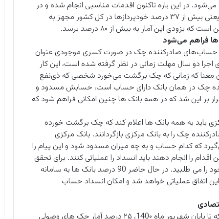
می‌شود. در این باره تاکنون اقدمات مناسبی انجام شده و در
حال حاضر بیش از 23 هزار کیوسک و خودپرداز بانکی یعنی بیش از ۳۷ درصد خودپردازها در کل کشور مجهز به
 بزودی این آمار به بیش از ۸۰ درصد برسد.
ها فراهم می‌شود
ساب‌های صادرکننده چک در صورت کسری موجودی عنوان
ال 1397 تصویب شد و برای اجرا دو سال مهلت زمانی در نظر گرفته شده است، این کار
معنا که زمانی که چک برگشت می‌خورد شخصی که ذی‌نفع
ننده چک در همان بانک دارای حساب است، حسابش مسدود و
رار بر این شد که در همه بانک ها چنین امکانی فراهم شود که
زی باید به همه بانک ها اعلام کند که چک برگشت خورده
ننده چک را به بانک مرکزی بازگردانند. بانک مرکزی
 که کدام حساب و به چه میزان مسدود شود و این پیام را
اقدام را انجام دهند باید انسداد را عملیاتی کنند. برای تحقق
این امر نیاز به یک بستر نرم‌افزاری بود و الزامات فنی خود را می طلبید. در حال حاضر 90 درصد بانک ها به سامانه
ین اتفاق عملیاتی خواهد شد و امکان انسداد حساب
تصادی
سخنگوی اجرای قانون جدید چک در ادامه با بیان این که تا پایان شهریور ماه 140۰، ۲۵ درصد آمار چک های وصولی