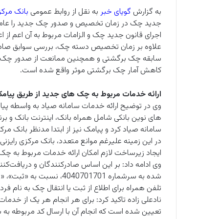
به گزارش
گویای خبر
به نقل از روابط عمومی
بانک مرکز
جدید چک در زمان تخصیص و صدور چک جدید را عامل
اجرای قانون جدید چک و الزامات مربوط به آن اعم از
علاوه بر زمان تخصیص دسته چک، بررسی سوابق صادر
سابقه چک برگشتی و همچنین ممانعت از صدور چک ت
کاهش آمار چک برگشتی موثر واقع شده است.
ارائه خدمات مربوط به چک های جدید از طریق پیامک
وی در توضیح ارائه خدمات سامانه صیاد به واسطه پیامک
های نوین بانکی شامل همراه بانک، اینترنت بانک و بر
سامانه صیاد کرد و پیامک نیز از ابتدا مدنظر بانک مرکز
در این زمینه علیرغم موانع متعدد، بانک مرکزی رایزنی‌ها
ایجاد زیرساخت لازم امکان ارائه خدمات مربوط به چک 
وی ادامه داد: بر این اساس صادرکنندگان و دریافت‌ک
شده به سرشماره 4040701701
تلفن همراه برای اطلاع از ثبت یا انتقال چک به نام فرد»
نادعلی زاده تاکید کرد: برای هر انجام هر یک از خدم
تعیین شده است که انجام آن با ارسال کد مربوطه به سرشماره 4040701701، امک