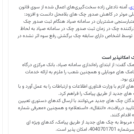
ی
، آمنه نادعلی زاده سخت‌گیری‌های اعمال شده از سوی قانون
ی موثر در کاهش صدور چک های بلامحل دانست و افزود:
 اعتبارسنجی مشتریان در سامانه صیاد هنگام ثبت صدور چک
کننده چک در زمان ثبت صدور چک در سامانه صیاد به لحاظ
وسط اشخاص دارای سابقه چک برگشتی رفع سوء اثر نشده در
 امکانپذیر است
 گفت: از ابتدای راه‌اندازی سامانه صیاد، بانک مرکزی درگاه
نامک های موبایلی و همچنین شعب را ملزم به ارائه خدمات
ی بود.
ی لازم با وزارت فناوری اطلاعات و ارتباطات را به عمل آورد و با
های جدید از طریق پیامک را فراهم کرد.
نندگان چک های جدید می‌توانند با ارسال کدهای دستوری تعیین
، نسبت به «ثبت»، «تایید دریافت»، «انتقال»‌، «استعلام» و همچنین «معرفی شماره
 اقدام کنند.
ات مربوط به چک های جدید از طریق پیامک، کدهای ویژه ای
ان پذیر است.