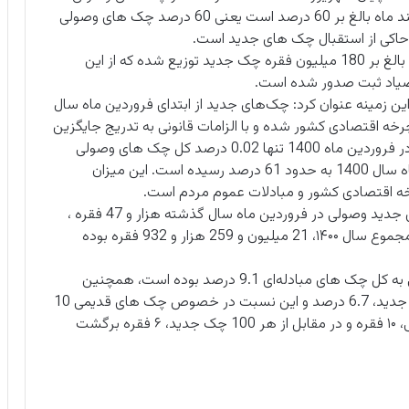
متعلق به چک های جدید بوده، گفت: این آمار در اسفند ماه بالغ بر 60 درصد است یعنی 60 درصد چک های وصولی
حاکی از استقبال چک های جدید است.
به گفته نادعلی زاده از ابتدای سال 1400 تا پایان سال بالغ بر 180 میلیون فقره چک جدید توزیع شده که از این
 این زمینه عنوان کرد: چک‌های جدید از ابتدای فروردین ماه سال
ه اقتصادی کشور شده و با الزامات قانونی به تدریج جایگزین
چک‌های قدیمی شده اند، بر این اساس و در حالی که در فروردین ماه 1400 تنها 0.02 درصد کل چک های وصولی
مربوط به چک های جدید بوده این میزان در اسفند ماه سال 1400 به حدود 61 درصد رسیده است. این میزان
 اقتصادی کشور و مبادلات عموم مردم است.
وی با برشمردن جزئیات این آمار گفت: میزان چک های جدید وصولی در فروردین ماه سال گذشته هزار و 47 فقره ،
در اسفندماه 3 میلیون و 890 هزار و 865 فقره و در مجموع سال ۱۴۰۰، 21 میلیون و 259 هزار و 932 فقره بوده
وی افزود: در پایان سال ۱۴۰۰، نسبت چک های برگشتی به کل چک های مبادله‌ای 9.1 درصد بوده است، همچنین
نسبت چک های برگشتی جدید به چک‌های مبادله ای جدید، 6.7 درصد و این نسبت در خصوص چک های قدیمی 10
درصد بوده است. بدین معنا که از هر 100 چک قدیمی، ۱۰ فقره و در مقابل از هر 100 چک جدید، ۶ فقره برگشت