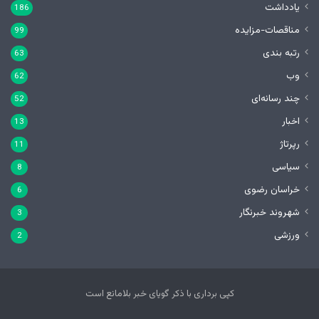
یادداشت
186
مناقصات-مزایده
99
رتبه بندی
63
وب
62
چند رسانه‌ای
52
اخبار
13
رپرتاژ
11
سیاسی
8
خراسان رضوی
6
شهروند خبرنگار
3
ورزشی
2
کپی برداری با ذکر گویای خبر بلامانع است