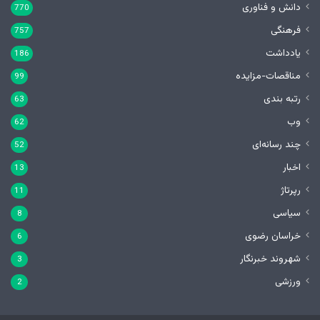
دانش و فناوری
770
فرهنگی
757
یادداشت
186
مناقصات-مزایده
99
رتبه بندی
63
وب
62
چند رسانه‌ای
52
اخبار
13
رپرتاژ
11
سیاسی
8
خراسان رضوی
6
شهروند خبرنگار
3
ورزشی
2