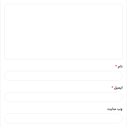
د
ی
د
گ
ا
ه
*
نام
*
ایمیل
*
وب‌ سایت