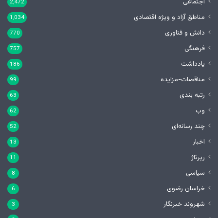
اجتماعی
2,472
مناطق آزاد و ویژه اقتصادی
1,034
دانش و فناوری
770
فرهنگی
757
یادداشت
186
مناقصات-مزایده
99
رتبه بندی
63
وب
62
چند رسانه‌ای
52
اخبار
13
رپرتاژ
11
سیاسی
8
خراسان رضوی
6
شهروند خبرنگار
3