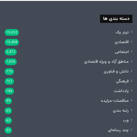
دسته بندی ها
تیتر یک
15,552
اقتصادی
10,408
اجتماعی
2,472
مناطق آزاد و ویژه اقتصادی
1,035
دانش و فناوری
770
فرهنگی
757
یادداشت
186
مناقصات-مزایده
99
رتبه بندی
63
وب
62
چند رسانه‌ای
52