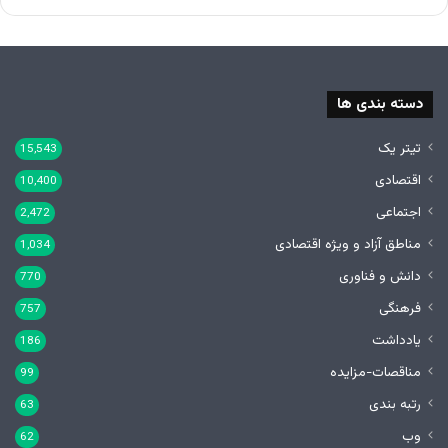
دسته بندی ها
تیتر یک
15,543
اقتصادی
10,400
اجتماعی
2,472
مناطق آزاد و ویژه اقتصادی
1,034
دانش و فناوری
770
فرهنگی
757
یادداشت
186
مناقصات-مزایده
99
رتبه بندی
63
وب
62