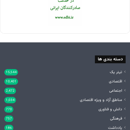
دسته بندی ها
تیتر یک
15,544
اقتصادی
10,401
اجتماعی
2,472
مناطق آزاد و ویژه اقتصادی
1,034
دانش و فناوری
770
فرهنگی
757
یادداشت
186