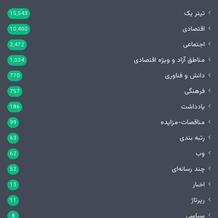
تیتر یک
15,543
اقتصادی
10,400
اجتماعی
2,472
مناطق آزاد و ویژه اقتصادی
1,034
دانش و فناوری
770
فرهنگی
757
یادداشت
186
مناقصات-مزایده
99
رتبه بندی
63
وب
62
چند رسانه‌ای
52
اخبار
13
رپرتاژ
11
سیاسی
8