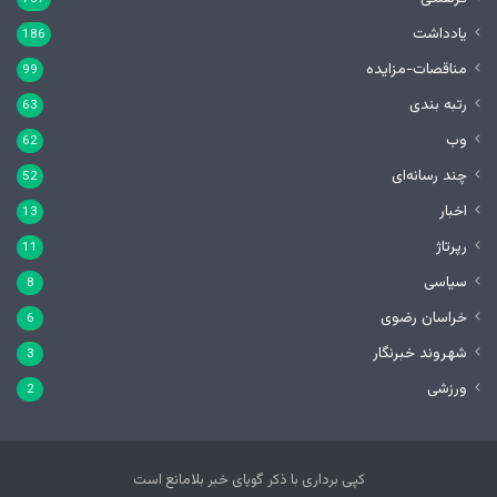
یادداشت
186
مناقصات-مزایده
99
رتبه بندی
63
وب
62
چند رسانه‌ای
52
اخبار
13
رپرتاژ
11
سیاسی
8
خراسان رضوی
6
شهروند خبرنگار
3
ورزشی
2
کپی برداری با ذکر گویای خبر بلامانع است