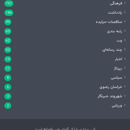
فرهنگی
757
یادداشت
186
مناقصات-مزایده
99
رتبه بندی
63
وب
62
چند رسانه‌ای
52
اخبار
13
رپرتاژ
11
سیاسی
8
خراسان رضوی
6
شهروند خبرنگار
3
ورزشی
2
کپی برداری با ذکر گویای خبر بلامانع است