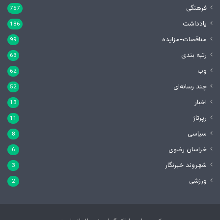
فرهنگی
757
یادداشت
186
مناقصات-مزایده
99
رتبه بندی
63
وب
62
چند رسانه‌ای
52
اخبار
13
رپرتاژ
11
سیاسی
8
خراسان رضوی
6
شهروند خبرنگار
3
ورزشی
2