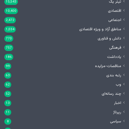
تیتر یک
15,543
اقتصادی
10,400
اجتماعی
2,472
مناطق آزاد و ویژه اقتصادی
1,034
دانش و فناوری
770
فرهنگی
757
یادداشت
186
مناقصات-مزایده
99
رتبه بندی
63
وب
62
چند رسانه‌ای
52
اخبار
13
رپرتاژ
11
سیاسی
8