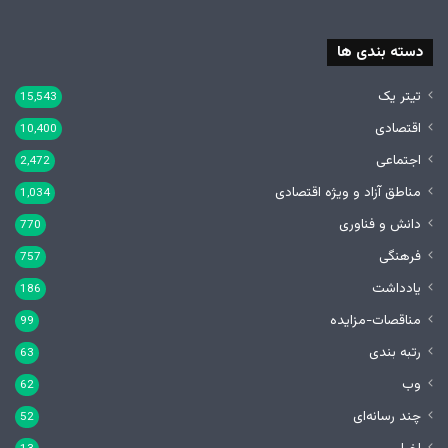
دسته بندی ها
تیتر یک
15,543
اقتصادی
10,400
اجتماعی
2,472
مناطق آزاد و ویژه اقتصادی
1,034
دانش و فناوری
770
فرهنگی
757
یادداشت
186
مناقصات-مزایده
99
رتبه بندی
63
وب
62
چند رسانه‌ای
52