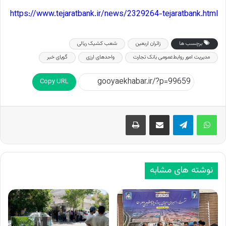
https://www.tejaratbank.ir/news/2329264-tejaratbank.html
برچسب ها
زائران اربعین
شعب کشیک ریالی
مدیریت امور روابط‌عمومی بانک تجارت
واحدهای ارزی
گویای خبر
Copy URL
اشتراک گذاری از طریق ایمیل
چاپ
نوشته های مشابه