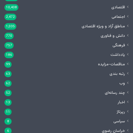
اقتصادی
10,408
اجتماعی
2,472
مناطق آزاد و ویژه اقتصادی
1,035
دانش و فناوری
770
فرهنگی
757
یادداشت
186
مناقصات-مزایده
99
رتبه بندی
63
وب
62
چند رسانه‌ای
52
اخبار
13
رپرتاژ
11
سیاسی
8
خراسان رضوی
6