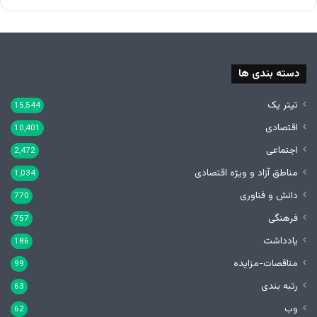
دسته بندی ها
تیتر یک
15,544
اقتصادی
10,401
اجتماعی
2,472
مناطق آزاد و ویژه اقتصادی
1,034
دانش و فناوری
770
فرهنگی
757
یادداشت
186
مناقصات-مزایده
99
رتبه بندی
63
وب
62