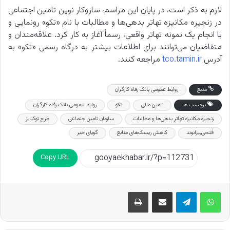
لازم به ذکر است، در پایان این مراسم، سازوکار نوین تامین اجتماعی
در زنجیره مکانیزه تهاتر بدهی‌ها و مطالبات با نام «تکو» رونمایی و
با انجام یک نمونه تهاتر واقعی، رسماً آغاز به کار کرد. علاقه‌مندان و
متقاضیان می‌توانند برای اطلاعات بیشتر به درگاه رسمی «تکو» به
آدرس
tco.tamin.ir
مراجعه کنند.
منبع
روابط عمومی بانک رفاه کارگران
برچسب ها
تامین مالی
تکو
روابط عمومی بانک رفاه کارگران
زنجیره‌ مکانیزه تهاتر بدهی‌ها و ‌مطالبات
سازمان تامین‌اجتماعی
طرح توکنایز
فتحی‌بیرانوند
کاهش ریسک‌های منابع
گویای خبر
Copy URL
اشتراک گذاری از طریق ایمیل
چاپ