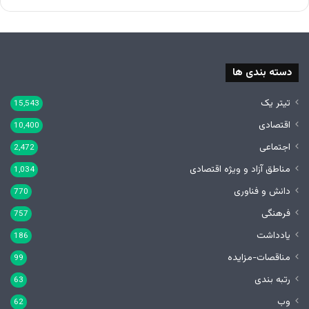
دسته بندی ها
تیتر یک
15,543
اقتصادی
10,400
اجتماعی
2,472
مناطق آزاد و ویژه اقتصادی
1,034
دانش و فناوری
770
فرهنگی
757
یادداشت
186
مناقصات-مزایده
99
رتبه بندی
63
وب
62